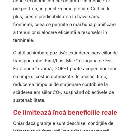
aduce economii directe de timp – în medie ~12
ore per tren, în puncte-cheie precum Curtici. În
plus, crește predictibilitatea în traversarea
frontierei, ceea ce permite o mai bună planificare
a trenurilor și alocare eficientă a resurselor în
terminale.
O altă schimbare pozitivă: extinderea serviciilor de
transport rutier First/Last Mile în Ungaria de Est.
Fără opriri în vamă, GOPET poate acoperi noi zone
cu timpi și costuri optimizate. În același timp,
reducerea timpului de staționare contribuie la
scăderea emisiilor CO₂, susținând obiectivele de
sustenabilitate.
Ce limitează încă beneficiile reale
Chiar dacă granițele sunt deschise, condițiile de